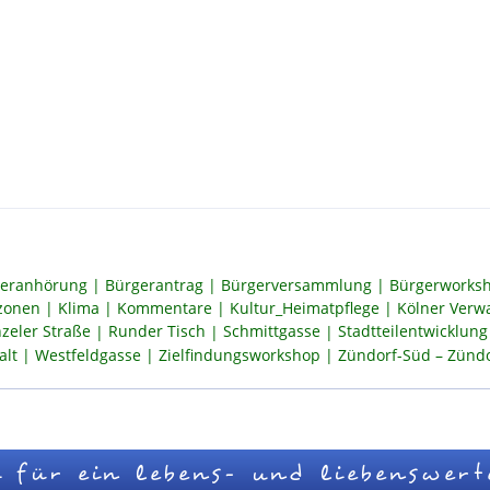
eranhörung
Bürgerantrag
Bürgerversammlung
Bürgerworksh
szonen
Klima
Kommentare
Kultur_Heimatpflege
Kölner Verw
zeler Straße
Runder Tisch
Schmittgasse
Stadtteilentwicklung
alt
Westfeldgasse
Zielfindungsworkshop
Zündorf-Süd – Zündor
 für ein lebens- und liebenswert