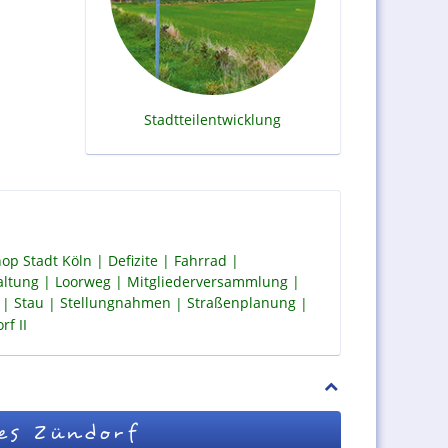
Stadtteilentwicklung
op Stadt Köln
Defizite
Fahrrad
altung
Loorweg
Mitgliederversammlung
Stau
Stellungnahmen
Straßenplanung
f II
es Zündorf