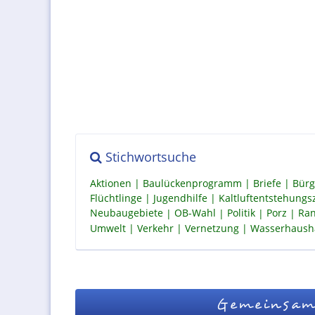
Stichwortsuche
Aktionen
Baulückenprogramm
Briefe
Bürg
Flüchtlinge
Jugendhilfe
Kaltluftentstehung
Neubaugebiete
OB-Wahl
Politik
Porz
Ran
Umwelt
Verkehr
Vernetzung
Wasserhaush
Gemeinsam