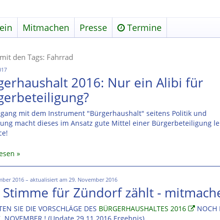
ein
Mitmachen
Presse
Termine
 mit den Tags: Fahrrad
017
erhaushalt 2016: Nur ein Alibi für
gerbeteiligung?
gang mit dem Instrument "Bürgerhaushalt" seitens Politik und
ung macht dieses im Ansatz gute Mittel einer Bürgerbeteiligung le
ce!
lesen
ber 2016 – aktualisiert am 29. November 2016
e Stimme für Zündorf zählt - mitmach
EN SIE DIE VORSCHLÄGE DES
BÜRGERHAUSHALTES 2016
NOCH 
. NOVEMBER ! (Update 29.11.2016 Ergebnis)