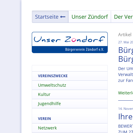
Startseite
Unser Zündorf
Der Ver
Artikel
27. Mai 2
Bürg
Bür
Der Um
Verwalt
VEREINSZWECKE
zur Far
Umweltschutz
Weiter
Kultur
Jugendhilfe
14. Novem
Ihr
VEREIN
BEWERT
Netzwerk
ZUM 27