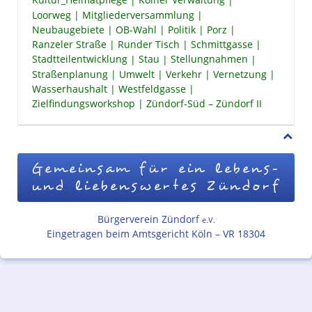
Kultur_Heimatpflege
Kölner Verwaltung
Loorweg
Mitgliederversammlung
Neubaugebiete
OB-Wahl
Politik
Porz
Ranzeler Straße
Runder Tisch
Schmittgasse
Stadtteilentwicklung
Stau
Stellungnahmen
Straßenplanung
Umwelt
Verkehr
Vernetzung
Wasserhaushalt
Westfeldgasse
Zielfindungsworkshop
Zündorf-Süd – Zündorf II
Gemeinsam für ein lebens-
und liebenswertes Zündorf
Bürgerverein Zündorf
e.V.
Eingetragen beim Amtsgericht Köln – VR 18304