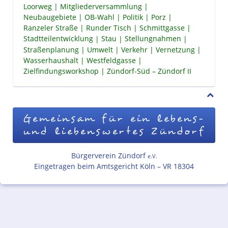
Loorweg
Mitgliederversammlung
Neubaugebiete
OB-Wahl
Politik
Porz
Ranzeler Straße
Runder Tisch
Schmittgasse
Stadtteilentwicklung
Stau
Stellungnahmen
Straßenplanung
Umwelt
Verkehr
Vernetzung
Wasserhaushalt
Westfeldgasse
Zielfindungsworkshop
Zündorf-Süd – Zündorf II
Gemeinsam für ein lebens-
und liebenswertes Zündorf
Bürgerverein Zündorf
e.V.
Eingetragen beim Amtsgericht Köln – VR 18304