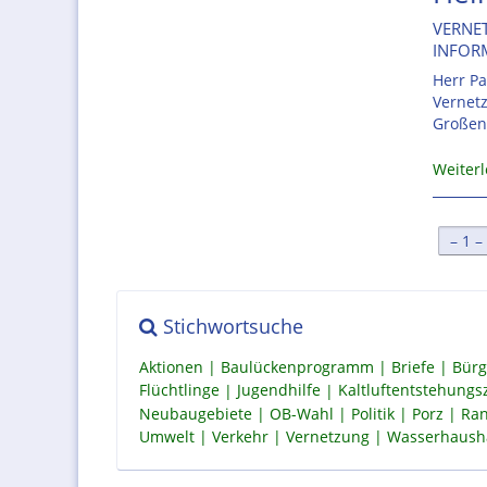
VERNET
INFOR
Herr Pa
Vernetz
Großen
Weiter
[
1
Stichwortsuche
Aktionen
Baulückenprogramm
Briefe
Bürg
Flüchtlinge
Jugendhilfe
Kaltluftentstehung
Neubaugebiete
OB-Wahl
Politik
Porz
Ran
Umwelt
Verkehr
Vernetzung
Wasserhaush