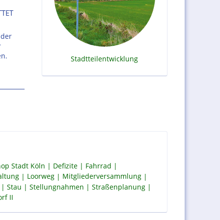
TTET
 der
r
en.
Stadtteilentwicklung
op Stadt Köln
Defizite
Fahrrad
altung
Loorweg
Mitgliederversammlung
Stau
Stellungnahmen
Straßenplanung
f II