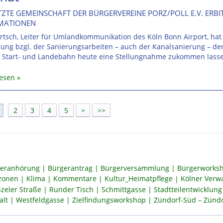
ZTE GEMEINSCHAFT DER BÜRGERVEREINE PORZ/POLL E.V. ERBI
MATIONEN
rtsch, Leiter für Umlandkommunikation des Köln Bonn Airport, hat
ung bzgl. der Sanierungsarbeiten – auch der Kanalsanierung – de
 Start- und Landebahn heute eine Stellungnahme zukommen lass
lesen
]
2
3
4
5
>
>>
eranhörung
Bürgerantrag
Bürgerversammlung
Bürgerworksh
szonen
Klima
Kommentare
Kultur_Heimatpflege
Kölner Verw
zeler Straße
Runder Tisch
Schmittgasse
Stadtteilentwicklung
alt
Westfeldgasse
Zielfindungsworkshop
Zündorf-Süd – Zündor