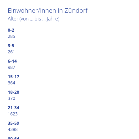
Einwohner/innen in Zündorf
Alter (von … bis … Jahre)
0-2
285
3-5
261
6-14
987
15-17
364
18-20
370
21-34
1623
35-59
4388
60-64