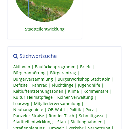
Stadtteilentwicklung
Stichwortsuche
Aktionen
Baulückenprogramm
Briefe
Bürgeranhörung
Bürgerantrag
Bürgerversammlung
Bürgerworkshop Stadt Köln
Defizite
Fahrrad
Flüchtlinge
Jugendhilfe
Kaltluftentstehungszonen
Klima
Kommentare
Kultur_Heimatpflege
Kölner Verwaltung
Loorweg
Mitgliederversammlung
Neubaugebiete
OB-Wahl
Politik
Porz
Ranzeler Straße
Runder Tisch
Schmittgasse
Stadtteilentwicklung
Stau
Stellungnahmen
Straßenplanung
Umwelt
Verkehr
Vernetzung