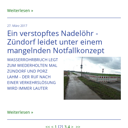
Weiterlesen
27. März 2017
Ein verstopftes Nadelöhr -
Zündorf leidet unter einem
mangelnden Notfallkonzept
WASSERROHRBRUCH LEGT
ZUM WIEDERHOLTEN MAL
ZÜNDORF UND PORZ
LAHM - DER RUF NACH
EINER VERKEHRSLÖSUNG
WIRD IMMER LAUTER
Weiterlesen
<<
<
1
[
2
]
3
4
>
>>