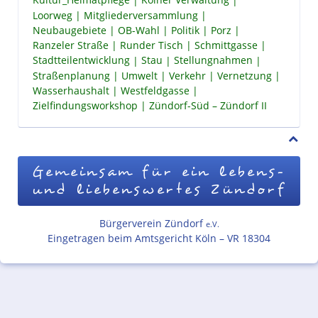
Kultur_Heimatpflege
Kölner Verwaltung
Loorweg
Mitgliederversammlung
Neubaugebiete
OB-Wahl
Politik
Porz
Ranzeler Straße
Runder Tisch
Schmittgasse
Stadtteilentwicklung
Stau
Stellungnahmen
Straßenplanung
Umwelt
Verkehr
Vernetzung
Wasserhaushalt
Westfeldgasse
Zielfindungsworkshop
Zündorf-Süd – Zündorf II
Gemeinsam für ein lebens-
und liebenswertes Zündorf
Bürgerverein Zündorf
e.V.
Eingetragen beim Amtsgericht Köln – VR 18304