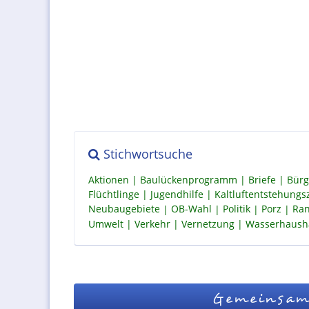
Stichwortsuche
Aktionen
Baulückenprogramm
Briefe
Bürg
Flüchtlinge
Jugendhilfe
Kaltluftentstehung
Neubaugebiete
OB-Wahl
Politik
Porz
Ran
Umwelt
Verkehr
Vernetzung
Wasserhaush
Gemeinsam