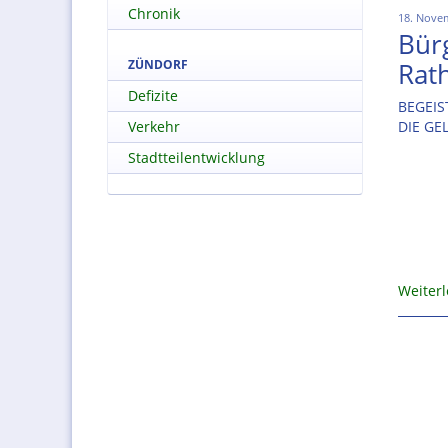
Chronik
18. Nove
Bür
ZÜNDORF
Rat
Defizite
BEGEIS
Verkehr
DIE G
Stadtteilentwicklung
Weiter