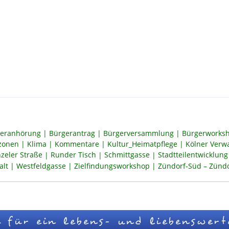
eranhörung
Bürgerantrag
Bürgerversammlung
Bürgerworksh
szonen
Klima
Kommentare
Kultur_Heimatpflege
Kölner Verw
zeler Straße
Runder Tisch
Schmittgasse
Stadtteilentwicklung
alt
Westfeldgasse
Zielfindungsworkshop
Zündorf-Süd – Zündor
 für ein lebens- und liebenswert