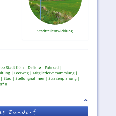
Stadtteilentwicklung
op Stadt Köln
Defizite
Fahrrad
altung
Loorweg
Mitgliederversammlung
Stau
Stellungnahmen
Straßenplanung
f II
es Zündorf