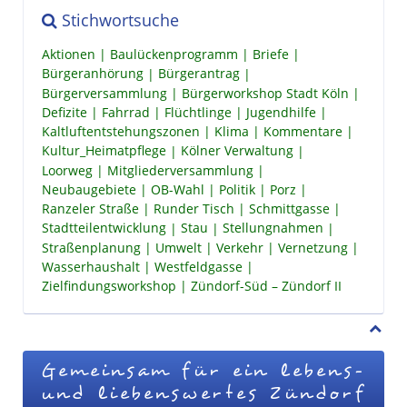
Stichwortsuche
Aktionen
Baulückenprogramm
Briefe
Bürgeranhörung
Bürgerantrag
Bürgerversammlung
Bürgerworkshop Stadt Köln
Defizite
Fahrrad
Flüchtlinge
Jugendhilfe
Kaltluftentstehungszonen
Klima
Kommentare
Kultur_Heimatpflege
Kölner Verwaltung
Loorweg
Mitgliederversammlung
Neubaugebiete
OB-Wahl
Politik
Porz
Ranzeler Straße
Runder Tisch
Schmittgasse
Stadtteilentwicklung
Stau
Stellungnahmen
Straßenplanung
Umwelt
Verkehr
Vernetzung
Wasserhaushalt
Westfeldgasse
Zielfindungsworkshop
Zündorf-Süd – Zündorf II
Gemeinsam für ein lebens-
und liebenswertes Zündorf