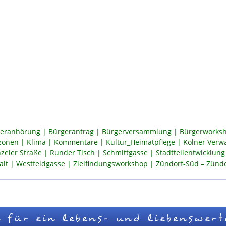
eranhörung
Bürgerantrag
Bürgerversammlung
Bürgerworksh
szonen
Klima
Kommentare
Kultur_Heimatpflege
Kölner Verw
zeler Straße
Runder Tisch
Schmittgasse
Stadtteilentwicklung
alt
Westfeldgasse
Zielfindungsworkshop
Zündorf-Süd – Zündor
 für ein lebens- und liebenswert