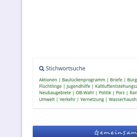
Stichwortsuche
Aktionen
Baulückenprogramm
Briefe
Bürg
Flüchtlinge
Jugendhilfe
Kaltluftentstehung
Neubaugebiete
OB-Wahl
Politik
Porz
Ran
Umwelt
Verkehr
Vernetzung
Wasserhaush
Gemeinsam