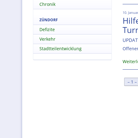
Chronik
10. Janua
Hilf
ZÜNDORF
Tur
Defizite
Verkehr
UPDATE
Stadtteilentwicklung
Offene
Weiter
[
1