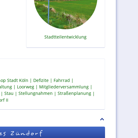
Stadtteilentwicklung
op Stadt Köln
Defizite
Fahrrad
altung
Loorweg
Mitgliederversammlung
Stau
Stellungnahmen
Straßenplanung
f II
es Zündorf