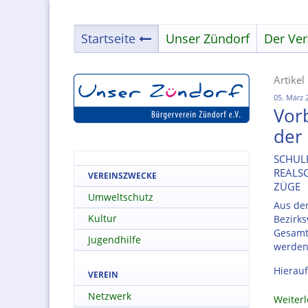
Startseite
Unser Zündorf
Der Ver
Artike
05. März 
Vor
der 
SCHUL
REALS
VEREINSZWECKE
ZÜGE
Umweltschutz
Aus der
Kultur
Bezirk
Gesamts
Jugendhilfe
werden
Hierauf
VEREIN
Netzwerk
Weiter