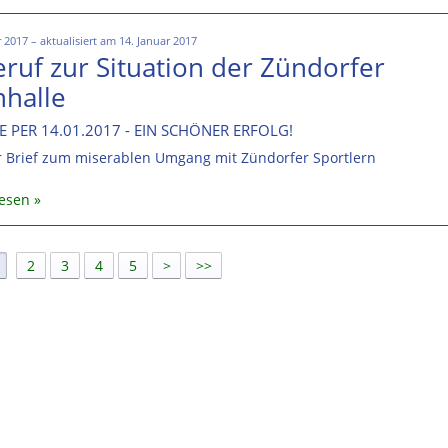
r 2017 – aktualisiert am 14. Januar 2017
eruf zur Situation der Zündorfer
nhalle
 PER 14.01.2017 - EIN SCHÖNER ERFOLG!
r Brief zum miserablen Umgang mit Zündorfer Sportlern
lesen
]
2
3
4
5
>
>>