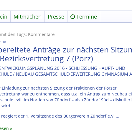
ein
Mitmachen
Presse
Termine
l mit den Tags: Kommentare
2018
bereitete Anträge zur nächsten Sitzu
Bezirksvertretung 7 (Porz)
ENTWICKLUNGSPLANUNG 2016 - SCHLIESSUNG HAUPT- UND
CHULE / NEUBAU GESAMTSCHULE/ERWEITERUNG GYMNASIUM A
 Einladung zur nächsten Sitzung der Fraktionen der Porzer
svertretung war zu entnehmen, dass u.a. ein Antrag zum Neubau e
chule evtl. im Norden von Zündorf – also Zündorf Süd – diskutier
 wird.
 reagiert der 1. Vorsitzende des Bürgerverein Zündorf e.V. ...
lesen