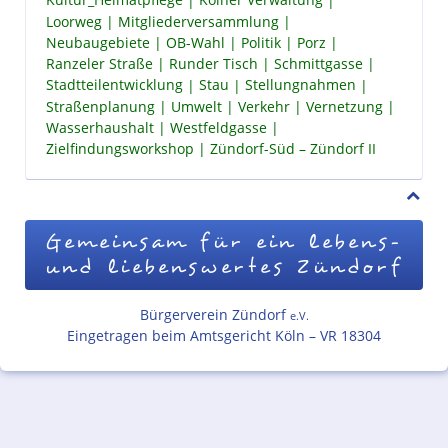
Kultur_Heimatpflege
Kölner Verwaltung
Loorweg
Mitgliederversammlung
Neubaugebiete
OB-Wahl
Politik
Porz
Ranzeler Straße
Runder Tisch
Schmittgasse
Stadtteilentwicklung
Stau
Stellungnahmen
Straßenplanung
Umwelt
Verkehr
Vernetzung
Wasserhaushalt
Westfeldgasse
Zielfindungsworkshop
Zündorf-Süd – Zündorf II
Gemeinsam für ein lebens-
und liebenswertes Zündorf
Bürgerverein Zündorf
e.V.
Eingetragen beim Amtsgericht Köln – VR 18304