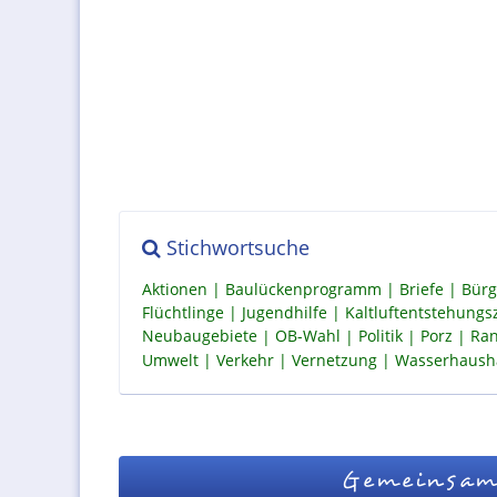
Stichwortsuche
Aktionen
Baulückenprogramm
Briefe
Bürg
Flüchtlinge
Jugendhilfe
Kaltluftentstehung
Neubaugebiete
OB-Wahl
Politik
Porz
Ran
Umwelt
Verkehr
Vernetzung
Wasserhaush
Gemeinsam