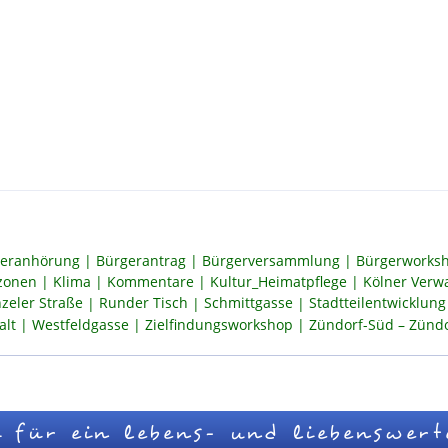
eranhörung
Bürgerantrag
Bürgerversammlung
Bürgerworksh
szonen
Klima
Kommentare
Kultur_Heimatpflege
Kölner Verw
zeler Straße
Runder Tisch
Schmittgasse
Stadtteilentwicklung
alt
Westfeldgasse
Zielfindungsworkshop
Zündorf-Süd – Zündor
 für ein lebens- und liebenswert