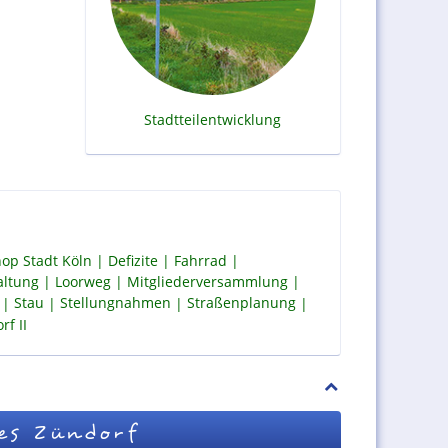
Stadtteilentwicklung
op Stadt Köln
Defizite
Fahrrad
altung
Loorweg
Mitgliederversammlung
Stau
Stellungnahmen
Straßenplanung
f II
es Zündorf