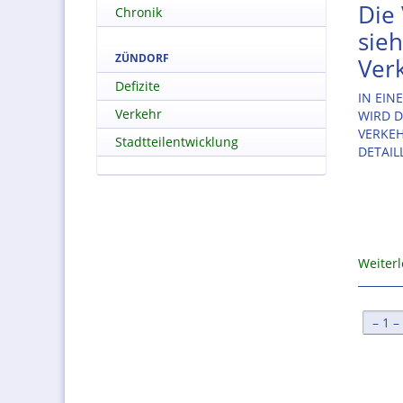
Die
Chronik
sieh
ZÜNDORF
Ver
Defizite
IN EIN
Verkehr
WIRD D
VERKE
Stadtteilentwicklung
DETAIL
Weiter
[
1