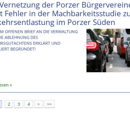
 Vernetzung der Porzer Bürgerverein
t Fehler in der Machbarkeitsstudie z
kehrsentlastung im Porzer Süden
EM OFFENEN BRIEF AN DIE VERWALTUNG
IE ABLEHNUNG DES
HRSGUTACHTENS ERKLÄRT UND
LIERT BEGRÜNDET!
lesen
]
2
3
4
>
>>