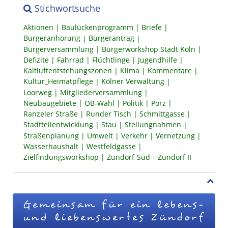
Stichwortsuche
Aktionen
Baulückenprogramm
Briefe
Bürgeranhörung
Bürgerantrag
Bürgerversammlung
Bürgerworkshop Stadt Köln
Defizite
Fahrrad
Flüchtlinge
Jugendhilfe
Kaltluftentstehungszonen
Klima
Kommentare
Kultur_Heimatpflege
Kölner Verwaltung
Loorweg
Mitgliederversammlung
Neubaugebiete
OB-Wahl
Politik
Porz
Ranzeler Straße
Runder Tisch
Schmittgasse
Stadtteilentwicklung
Stau
Stellungnahmen
Straßenplanung
Umwelt
Verkehr
Vernetzung
Wasserhaushalt
Westfeldgasse
Zielfindungsworkshop
Zündorf-Süd – Zündorf II
Gemeinsam für ein lebens-
und liebenswertes Zündorf